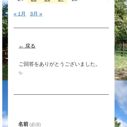
« 1月
3月 »
← 戻る
ご回答をありがとうございました。
✨
名前
(必須)