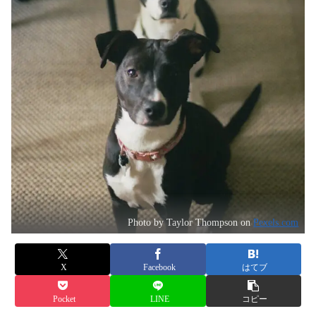
Photo by Taylor Thompson on
Pexels.com
X
Facebook
はてブ
Pocket
LINE
コピー