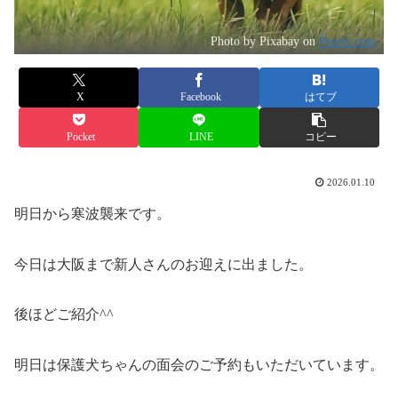
Photo by Pixabay on
Pexels.com
X
Facebook
はてブ
Pocket
LINE
コピー
2026.01.10
明日から寒波襲来です。
今日は大阪まで新人さんのお迎えに出ました。
後ほどご紹介^^
明日は保護犬ちゃんの面会のご予約もいただいています。