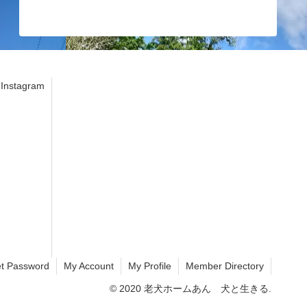
stagram
t Password
My Account
My Profile
Member Directory
© 2020 老犬ホームあん 犬と生きる.