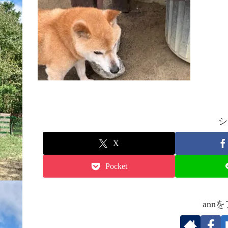
シ
X
Pocket
ann