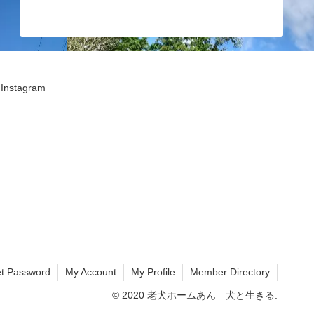
stagram
t Password
My Account
My Profile
Member Directory
© 2020 老犬ホームあん 犬と生きる.