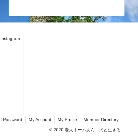
stagram
t Password
My Account
My Profile
Member Directory
© 2020 老犬ホームあん 犬と生きる.