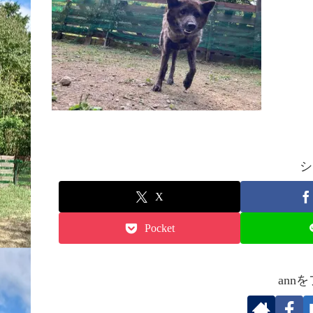
シ
X
Pocket
ann