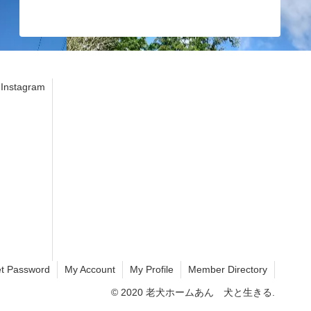
stagram
t Password
My Account
My Profile
Member Directory
© 2020 老犬ホームあん 犬と生きる.