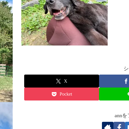
シ
X
Pocket
ann