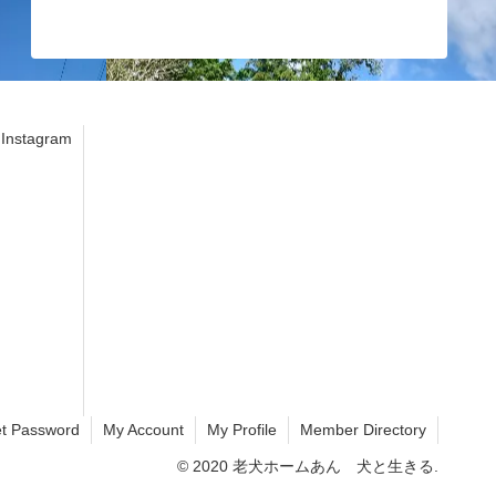
stagram
t Password
My Account
My Profile
Member Directory
© 2020 老犬ホームあん 犬と生きる.