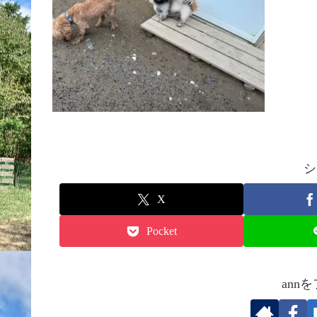
シ
X
Pocket
ann