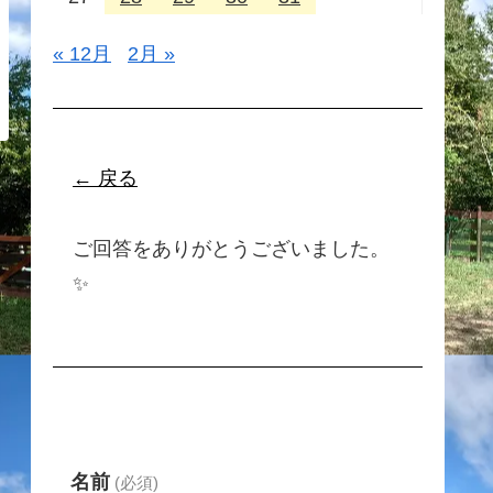
« 12月
2月 »
← 戻る
ご回答をありがとうございました。
✨
名前
(必須)