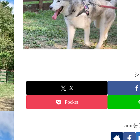
シ
X
Pocket
ann