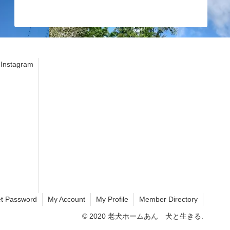
stagram
t Password
My Account
My Profile
Member Directory
© 2020 老犬ホームあん 犬と生きる.