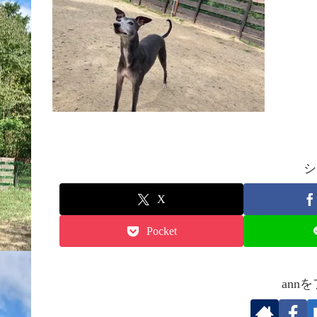
シ
X
Pocket
ann