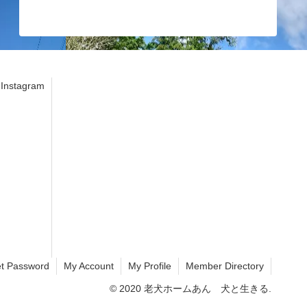
stagram
t Password
My Account
My Profile
Member Directory
© 2020 老犬ホームあん 犬と生きる.