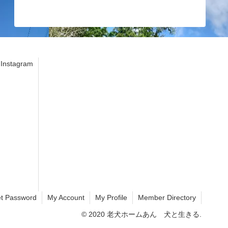
stagram
t Password
My Account
My Profile
Member Directory
© 2020 老犬ホームあん 犬と生きる.