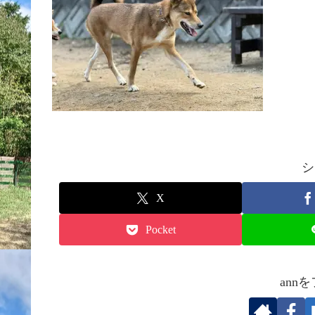
シ
X
Pocket
ann