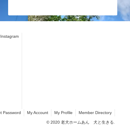
stagram
t Password
My Account
My Profile
Member Directory
© 2020 老犬ホームあん 犬と生きる.