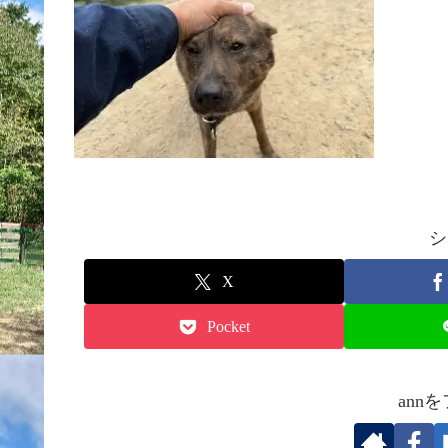
シ
X
Pocket
ann