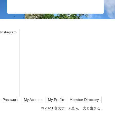
stagram
t Password
My Account
My Profile
Member Directory
© 2020 老犬ホームあん 犬と生きる.