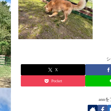
シ
X
Pocket
ann