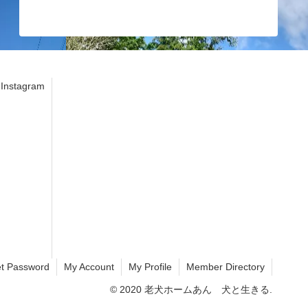
stagram
t Password
My Account
My Profile
Member Directory
© 2020 老犬ホームあん 犬と生きる.