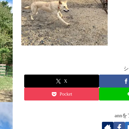
シ
X
Pocket
ann