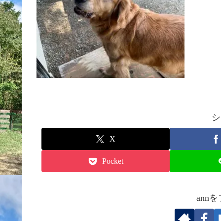
シ
X
Pocket
ann