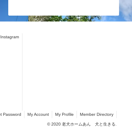
stagram
t Password
My Account
My Profile
Member Directory
© 2020 老犬ホームあん 犬と生きる.