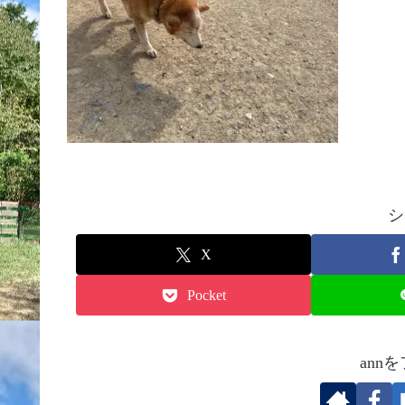
シ
X
Pocket
ann